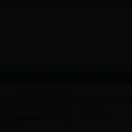
江西省水利规划设计研究院网
www.www.fhrftz.com | www.jxsly.cn
首 页
单位概况
业务范围
资质证书
廉政建设
当前位置：
首页
>
单位概况
>
历
原封不动玩玩
单位概况