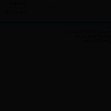
工程项目获奖
精神文明建设
访
江西省水利规划设计研究院 版权所有
地址:江西省南昌市北京东路1038号
请跟我们联系 email:jsj