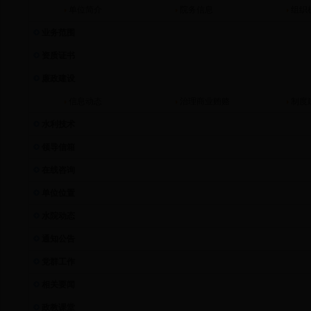
单位简介
院务信息
组织
业务范围
资质证书
廉政建设
信息动态
治理商业贿赂
制度
水利技术
领导信箱
在线咨询
单位位置
水院动态
通知公告
党群工作
相关要闻
政教课堂