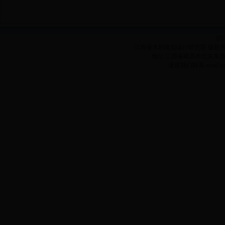
访
江西省水利规划设计研究院 版权所有
地址:江西省南昌市北京东路1038号
请跟我们联系 email:jsj