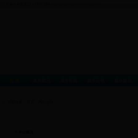
江西省水利规划设计研究院网
www.www.fhrftz.com | www.jxsly.cn
首 页
单位概况
业务范围
资质证书
廉政建设
当前位置：
首页
>
网站地图
单位概况