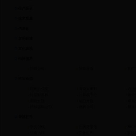
生产经营
技术质量
信息化
文明创建
文化园地
招标信息
招标公告
招标补遗
文件
科室动态
院长办公室
劳动人事科
政治
计划财务科
计算机中心
改企
测绘分院
地勘分院
建筑
招标咨询公司
扬帆公司
赣水
专题栏目
争先创优
住房货币化
201
综合治理
安全生产
实践