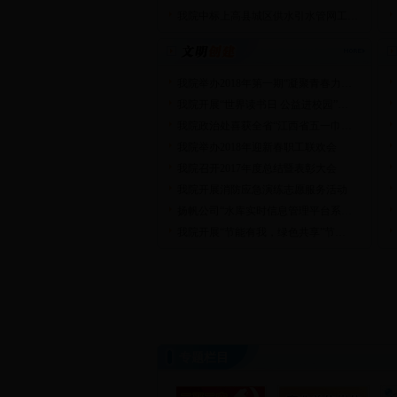
我院中标上高县城区供水引水管网工…
我院举办2018年第一期“凝聚青春力…
我院开展“世界读书日 公益进校园”…
我院政治处喜获全省“江西省五一巾…
我院举办2018年迎新春职工联欢会
我院召开2017年度总结暨表彰大会
我院开展消防应急演练志愿服务活动
扬帆公司“水库实时信息管理平台系…
我院开展“节能有我，绿色共享”节…
专题栏
目