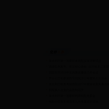
省水利厅第一巡察组来我院反馈巡察情况
诵读红色家书、牢记初心使命--记厅机关二支
我院召开2018年党风廉政建设工作会议
罗小云厅长参加指导我院2017年度民主生活会
省水利厅检查考核我院2017年度落实党风廉政
我院第八次党代会胜利召开
省水利厅第一巡察组列席我院党委会
地勘分院党支部召开九月专题党日活动