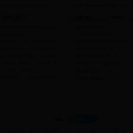
院召开井山水库项目设计评审会
扬帆公司获评企业信用等级AAA级
科技创新
专利技术
双动力遥控测量船
我与防汛│在防汛抢险中践行“两学…
罗马柱廊式泵站通气孔结构
默默奉献的测绘人
钢筋混凝土防洪墙仿宋代城墙结构
又到张公石——峡江工作记忆拾碎
堤坝测压管堵塞恢复工具
虚怀若谷纳百知、众志成城迎挑战
第一次地理国情普查——靖安县国情…
水利生态护坡环型混凝土块
一份耕耘 一份收获——为外业职工点…
排箫式多向型进口吸沙导沙涵
五一日记——测量者
箱涵式泵站前池
坚定的测量人——浯溪口库区淹没桩…
土质堤坝渗漏锥探仪
科室动态
院长办公室
劳动人事科