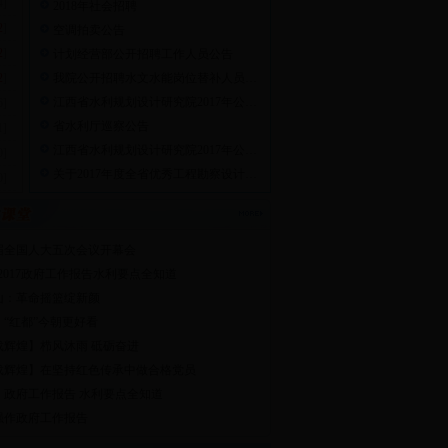
4]
2018年社会招聘
2
]
空调拍卖公告
2
]
计划经营部公开招聘工作人员公告
2
]
我院公开招聘水文水能岗位替补人员…
江西省水利规划设计研究院2017年公…
6]
省水利厅巡察公告
1]
江西省水利规划设计研究院2017年公…
0]
关于2017年度全省优秀工程勘察设计…
0]
届全国人大五次会议开幕会
 2017政府工作报告水利要点全知道
山：革命摇篮绽新颜
：“红都”今朝更好看
5载辉煌】栉风沐雨 砥砺奋进
5载辉煌】在坚持红色传承中做合格党员
：政府工作报告 水利要点全知道
强作政府工作报告