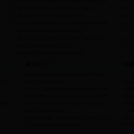
江西省水利规划设计研究院2018年社会招聘工作人员公告
[2018-04-0
我院召开建党97周年表彰暨《红色家书》诵读会
[
2018-07-0
我院举办2018年第三期中心组理论学习班
[
2018-07-0
扎扎实实完成巡视巡察整改任务---设计院召开巡视巡察整…
[
2018-07-0
院举办“远离毒品 珍惜生命”禁毒知识讲座
[2018-06-2
院长江凌一行走访中国中铁五局集团第一工程有限责任公…
[2018-06-2
院领导赴贵州省慰问我院工作人员
[2018-06-2
我院召开江西水利科技项目结题工作布置会
[2018-06-2
互联网新闻信息服务单位内容管理从业人员管理办法
十二
部、设…
微博客信息服务管理规定
图说|
中共中央、国务院决定在全国开展扫黑除恶专项斗争
井冈
中国共产党第十八届中央委员会第七次全体会议公报
瑞金
建设责…
关于公开征求《关于深化职称制度改革的实施意见（…
【9
中国共产党巡视工作条例
【9
中共中央关于修改《中国共产党巡视工作条例》的决…
图说
关于规范党员干部网络行为的倡议
李克