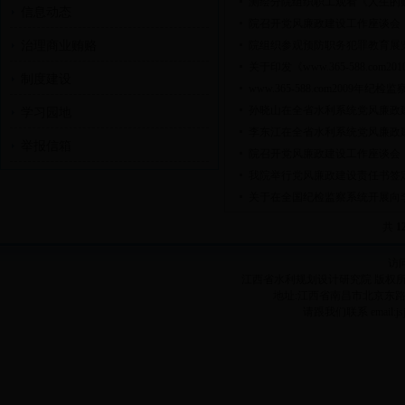
测绘分院组织职工观看《人生的
信息动态
院召开党风廉政建设工作座谈会
治理商业贿赂
院组织参观预防职务犯罪教育展
关于印发《www.365-588.co
制度建设
www.365-588.com2009年纪
孙晓山在全省水利系统党风廉政
学习园地
李东江在全省水利系统党风廉政
举报信箱
院召开党风廉政建设工作座谈会
我院举行党风廉政建设责任书签
关于在全国纪检监察系统开展向
共
1
访
江西省水利规划设计研究院 版权所有
地址:江西省南昌市北京东路1038号
请跟我们联系 email:jsj