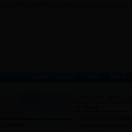
江西省水利规划设计研究院网
www.www.fhrftz.com | www.jxsly.cn
首 页
单位概况
业务范围
资质证书
廉政建设
当前位置：
首页
>
廉政建设
>
信
信息动态
我院组织参观江西反腐倡廉教育
廉政建设
我院部署违反规定接受和赠送现