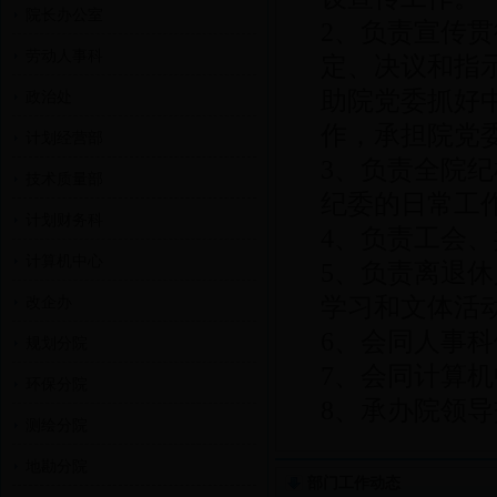
院长办公室
2、负责宣传
劳动人事科
定、决议和指
助院党委抓好
政治处
作，承担院党
计划经营部
3、负责全院
技术质量部
纪委的日常工
计划财务科
4、负责工会
计算机中心
5、负责离退
学习和文体活
改企办
6、会同人事
规划分院
7、会同计算
环保分院
8、承办院领
测绘分院
地勘分院
部门工作动态