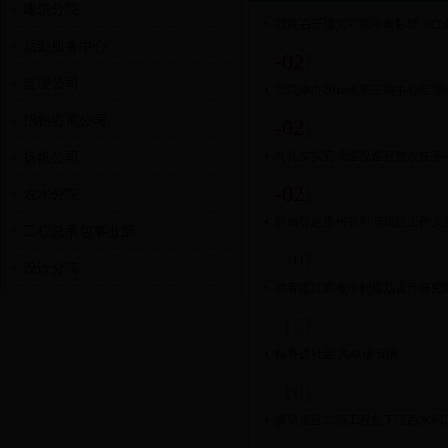
建筑分院
我院召开建党97周年表彰暨《红
后勤服务中心
-02
]
监理公司
我院举办2018年第三期中心组理
招标咨询公司
-02
]
扎扎实实完成巡视巡察整改任务-
扬帆公司
-02
]
农水分院
院领导赴贵州省慰问我院工作人
工程总承包事业部
-20]
设计分院
共青团江西省水利规划设计研究
-15]
粽香进社区 共叙佳节情
-10]
廖坊灌区二期工程创下江西水利