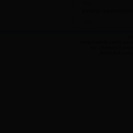
-04]
省水利厅第一巡察组来我院反馈
-30]
访
江西省水利规划设计研究院 版权所有
地址:江西省南昌市北京东路1038号
请跟我们联系 email:jsj