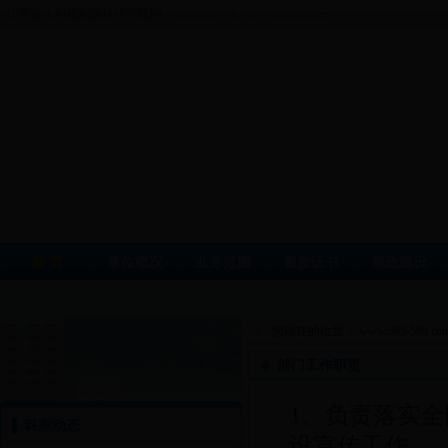
江西省水利规划设计研究院网
www.www.fhrftz.com | www.jxsly.cn
首 页
单位概况
业务范围
资质证书
廉政建设
您现在的位置：
www.365-588.co
部门工作职责
1、负责落实
科室动态
设宣传工作。